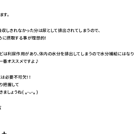
ます。
吸収しきれなかった分は尿として排出されてしまうので、
まめに摂取する事が理想的！
などは利尿作用があり、体内の水分を排出してしまうので水分補給にはなり
一番オススメですよ♪
は必要不可欠！！
り把握して
ょうね( ⁎ᵕᴗᵕ⁎ )
パ