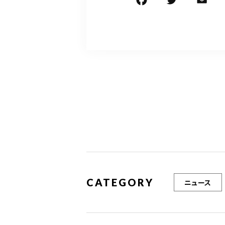
F
T
E
a
w
c
it
ai
e
te
l
b
r
o
o
k
CATEGORY
ニュース