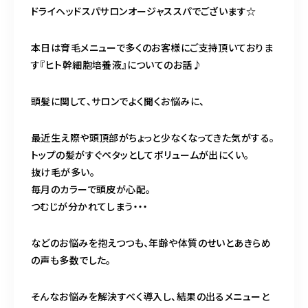
ドライヘッドスパサロンオージャススパでございます☆
営業時間
11:00～24:00（不定休）
本日は育毛メニューで多くのお客様にご支持頂いておりま
す『ヒト幹細胞培養液』についてのお話♪
ご予約はこちら
頭髪に関して、サロンでよく聞くお悩みに、
最近生え際や頭頂部がちょっと少なくなってきた気がする。
トップの髪がすぐペタッとしてボリュームが出にくい。
抜け毛が多い。
毎月のカラーで頭皮が心配。
つむじが分かれてしまう・・・
などのお悩みを抱えつつも、年齢や体質のせいとあきらめ
の声も多数でした。
そんなお悩みを解決すべく導入し、結果の出るメニューと