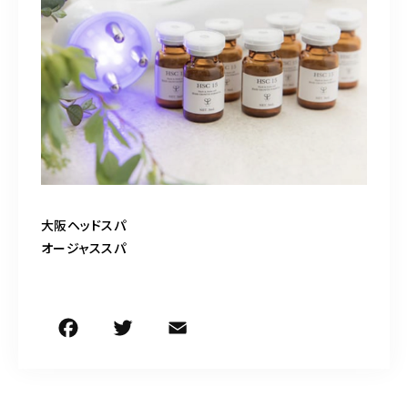
大阪ヘッドスパ
オージャススパ
F
T
E
共
a
w
m
有
c
it
ai