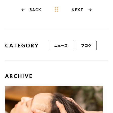
e
te
l
b
r
BACK
NEXT
o
o
k
CATEGORY
ニュース
ブログ
ARCHIVE