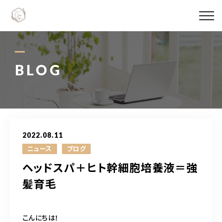
Ojas spaについて
メニュー料金
BLOG
施術実績
スタッフ紹介
2022.08.11
ブログ
ニュース
ブログ
ヘッドスパ＋ヒト幹細胞培養液＝強
アクセス
髪育毛
06-6147-4996
こんにちは！