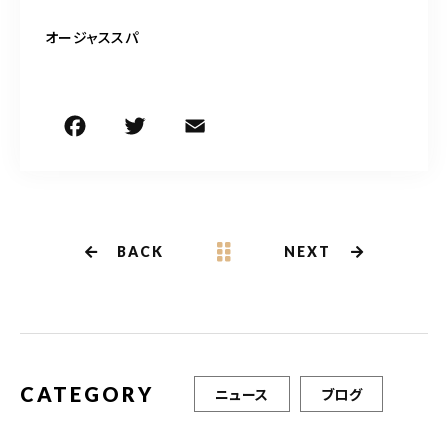
オージャススパ
F
T
E
共
a
w
m
有
c
it
ai
e
te
l
b
r
BACK
NEXT
o
o
k
CATEGORY
ニュース
ブログ