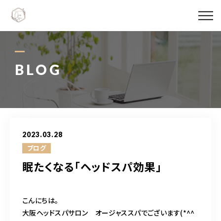
Ojas spaについて
メニュー料金
BLOG
施術実績
スタッフ紹介
2023.03.28
ブログ
ブログ
眠たくなる「ヘッドスパ効果」
アクセス
こんにちは。
06-6147-4996
大阪ヘッドスパサロン オージャススパでございます(*^^