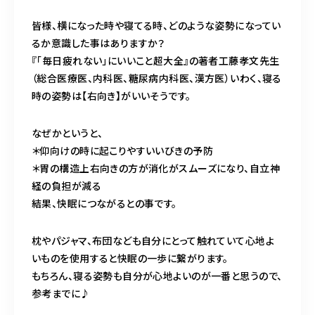
営業時間
11:00～24:00（不定休）
皆様、横になった時や寝てる時、どのような姿勢になってい
るか意識した事はありますか？
『「毎日疲れない」にいいこと超大全』の著者工藤孝文先生
ご予約はこちら
（総合医療医、内科医、糖尿病内科医、漢方医）いわく、寝る
時の姿勢は【右向き】がいいそうです。
なぜかというと、
＊仰向けの時に起こりやすいいびきの予防
＊胃の構造上右向きの方が消化がスムーズになり、自立神
経の負担が減る
結果、快眠につながるとの事です。
枕やパジャマ、布団なども自分にとって触れていて心地よ
いものを使用すると快眠の一歩に繋がります。
もちろん、寝る姿勢も自分が心地よいのが一番と思うので、
参考までに♪