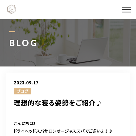
Ojas spaについて
メニュー料金
BLOG
施術実績
スタッフ紹介
2023.09.17
ブログ
ブログ
理想的な寝る姿勢をご紹介♪
アクセス
こんにちは！
06-6147-4996
ドライヘッドスパサロンオージャススパでございます♪