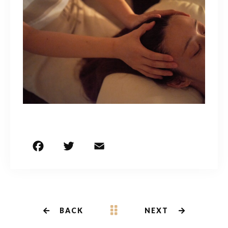
F
T
E
共
a
w
m
有
c
it
ai
e
te
l
b
r
BACK
NEXT