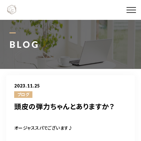
Ojas spaについて
メニュー料金
BLOG
施術実績
スタッフ紹介
2023.11.25
ブログ
ブログ
頭皮の弾力ちゃんとありますか？
アクセス
オージャススパでございます♪
06-6147-4996