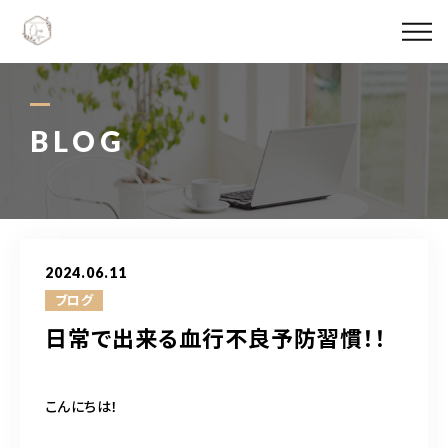
Ojas spaについて
メニュー料金
BLOG
施術実績
スタッフ紹介
2024.06.11
ブログ
ブログ
日常で出来る血行不良予防習慣！！
アクセス
こんにちは！
06-6147-4996