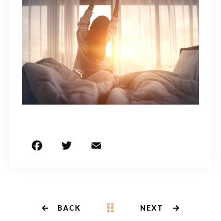
F
T
E
共
a
w
m
有
c
it
ai
e
te
l
b
r
BACK
NEXT