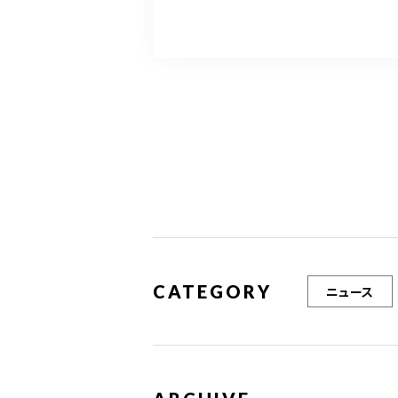
c
it
ai
e
te
l
b
r
o
o
k
CATEGORY
ニュース