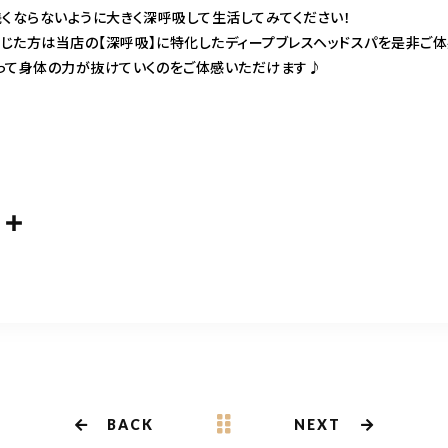
くならないように大きく深呼吸して生活してみてください！
じた方は当店の【深呼吸】に特化したディープブレスヘッドスパを是非ご体
って身体の力が抜けていくのをご体感いただけます♪
共
m
有
BACK
NEXT