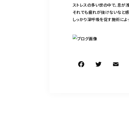
ストレスの多い世の中で、息が浅
それでも疲れが抜けないなと感
しっかり深呼吸を促す施術によ
F
T
E
a
w
c
it
ai
e
te
l
b
r
o
o