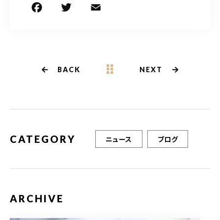
F
T
E
共
a
w
m
有
c
it
ai
e
te
l
b
r
BACK
NEXT
o
o
k
CATEGORY
ニュース
ブログ
ARCHIVE