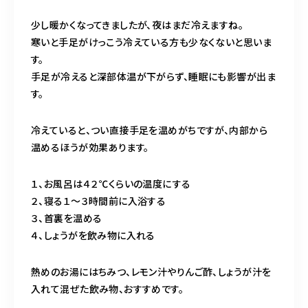
営業時間
11:00～24:00（不定休）
少し暖かくなってきましたが、夜はまだ冷えますね。
寒いと手足がけっこう冷えている方も少なくないと思いま
す。
ご予約はこちら
手足が冷えると深部体温が下がらず、睡眠にも影響が出ま
す。
冷えていると、つい直接手足を温めがちですが、内部から
温めるほうが効果あります。
１、お風呂は４２℃くらいの温度にする
２、寝る１～３時間前に入浴する
３、首裏を温める
４、しょうがを飲み物に入れる
熱めのお湯にはちみつ、レモン汁やりんご酢、しょうが汁を
入れて混ぜた飲み物、おすすめです。