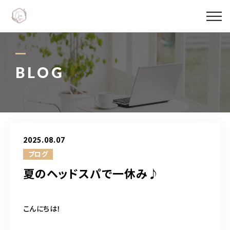
Ojas spaについて
メニュー料金
BLOG
施術実績
スタッフ紹介
2025.08.07
ブログ
ブログ
夏のヘッドスパで一休み♪
アクセス
こんにちは！
06-6147-4996