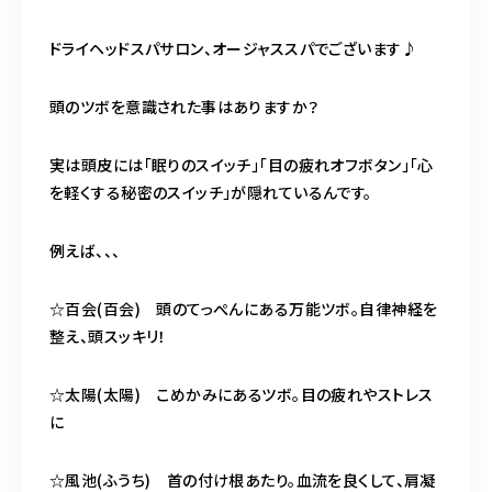
営業時間
11:00～24:00（不定休）
ドライヘッドスパサロン、オージャススパでございます♪
頭のツボを意識された事はありますか？
ご予約はこちら
実は頭皮には「眠りのスイッチ」「目の疲れオフボタン」「心
を軽くする秘密のスイッチ」が隠れているんです。
例えば、、、
☆百会(百会) 頭のてっぺんにある万能ツボ。自律神経を
整え、頭スッキリ！
☆太陽(太陽) こめかみにあるツボ。目の疲れやストレス
に
☆風池(ふうち) 首の付け根あたり。血流を良くして、肩凝