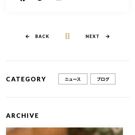
a
w
m
有
c
it
ai
e
te
l
b
r
BACK
NEXT
o
o
k
CATEGORY
ニュース
ブログ
ARCHIVE