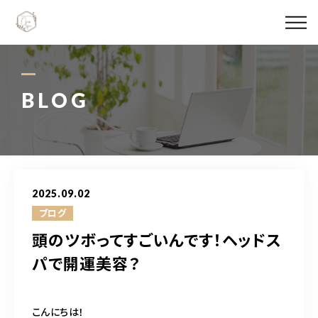
Ojas spaについて
メニュー料金
BLOG
施術実績
スタッフ紹介
2025.09.02
ブログ
ブログ
頭のツボってすごいんです！ヘッドス
アクセス
パで開運美容？
06-6147-4996
こんにちは！