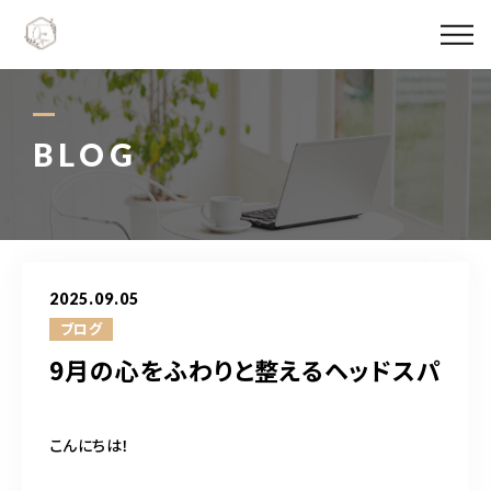
Ojas spaについて
メニュー料金
BLOG
施術実績
スタッフ紹介
2025.09.05
ブログ
ブログ
9月の心をふわりと整えるヘッドスパ
アクセス
こんにちは！
06-6147-4996