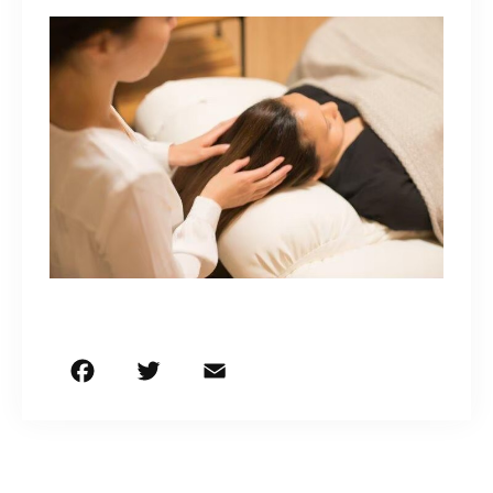
F
T
E
共
a
w
m
有
c
it
ai
e
te
l