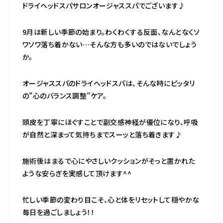
ドライヘッドスパサロンオージャススパでございます♪
営業時間
11:00～24:00（不定休）
9月は新しい季節の始まり。わくわくする反面、なんとなくソ
ワソワ落ち着かない…そんな方も多いのではないでしょう
ご予約はこちら
か。
オージャススパのドライヘッドスパは、そんな時にピッタリ
の”心のバランス調整”ケア。
頭皮を丁寧にほぐすことで副交感神経が優位になり、呼吸
が自然と深まって気持ちまでスーッと落ち着きます♪
施術後はまるで心にやさしいクッションがそっと置かれた
ような安らぎを実感して頂けます^^
忙しい季節の変わり目こそ、心と体をリセットして穏やかな
毎日を過ごしましょう！！