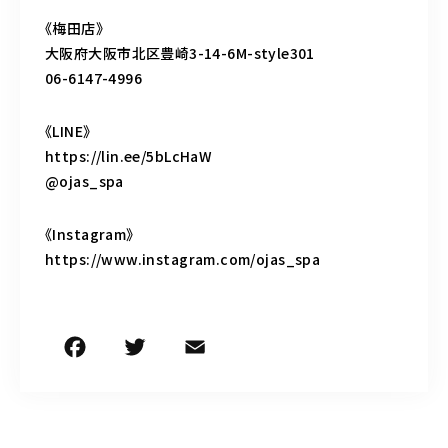
《梅田店》
大阪府大阪市北区豊崎3-14-6M-style301
06-6147-4996
《LINE》
https://lin.ee/5bLcHaW
@ojas_spa
《Instagram》
https://www.instagram.com/ojas_spa
F
T
E
共
a
w
m
有
c
it
ai
e
te
l