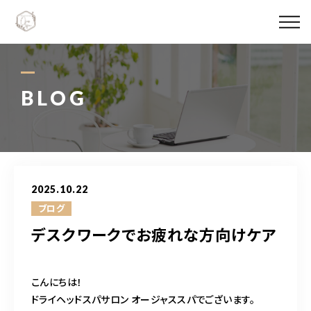
Ojas spaについて
メニュー料金
BLOG
施術実績
スタッフ紹介
2025.10.22
ブログ
ブログ
デスクワークでお疲れな方向けケア
アクセス
こんにちは！
06-6147-4996
ドライヘッドスパサロン オージャススパでございます。