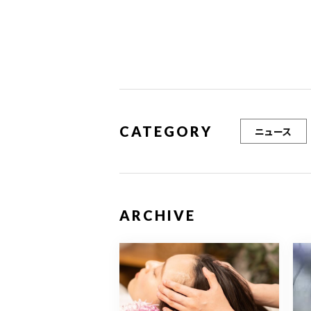
o
k
CATEGORY
ニュース
ARCHIVE