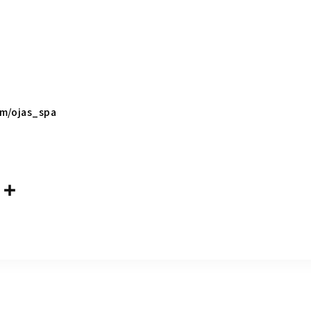
m/ojas_spa
共
m
有