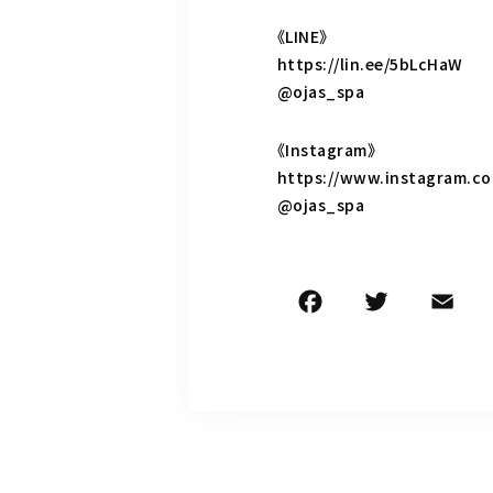
《LINE》
https://lin.ee/5bLcHaW
@ojas_spa
《Instagram》
https://www.instagram.co
@ojas_spa
F
T
E
a
w
c
it
ai
e
te
l
b
r
o