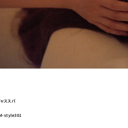
ジャススパ
style301