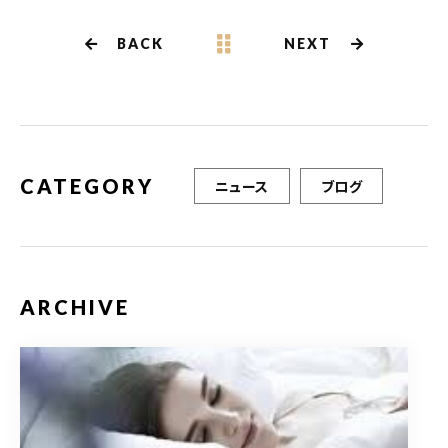
e
te
l
b
r
BACK
NEXT
o
o
k
CATEGORY
ニュース
ブログ
ARCHIVE