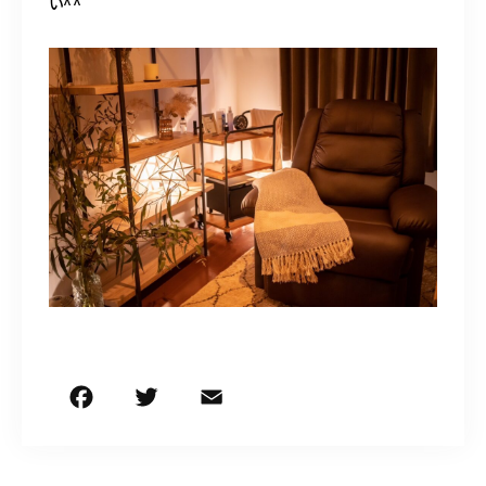
い^^
F
T
E
共
a
w
m
有
c
it
ai