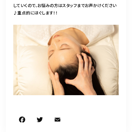
していくので、お悩みの方はスタッフまでお声かけください
♪重点的にほぐします！！
F
T
E
共
a
w
m
有