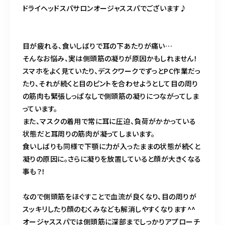
ドライヘッドスパサロンオージャススパでございます♪
営業時間
11:00～24:00（不定休）
目が疲れる、食いしばりで耳の下あたりが痛い…
ご予約はこちら
そんなお悩み、実は側頭筋の凝りが原因かもしれません！
スマホをよく見ていたり、デスクワークでずっとPC作業だっ
たり、それが続くと目のピントを合わせようとして目の周り
の筋肉も緊張しっぱなしで側頭筋の凝りにつながってしま
っています。
また、マスクの着用で常に耳に圧迫、負荷がかかっている
状態だと耳周りの筋肉が凝ってしまいます。
食いしばりも同様で下顎に力が入ったままの状態が続くと
凝りの原因に。さらに凝りを放置していると顔が大きくなる
事も？！
なので側頭筋をほぐすことで血流が良くなり、目の周りが
スッキリしたり顔のむくみなども解消しやすくなります^^
オージャススパでは側頭筋に深部までしっかりアプローチ