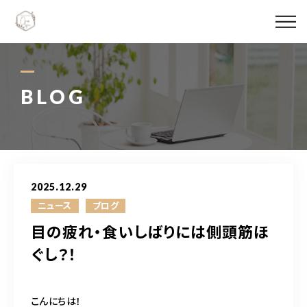
Ojas spaについて
メニュー料金
BLOG
施術実績
スタッフ紹介
2025.12.29
ブログ
ニュース
ブログ
目の疲れ・食いしばりには側頭筋ほ
アクセス
ぐし？！
06-6147-4996
こんにちは！