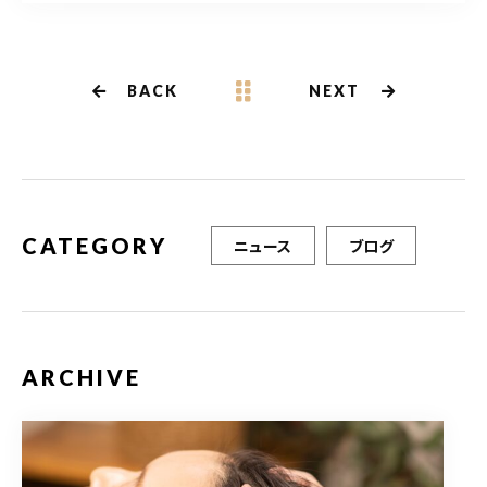
c
it
ai
e
te
l
b
r
BACK
NEXT
o
o
k
CATEGORY
ニュース
ブログ
ARCHIVE