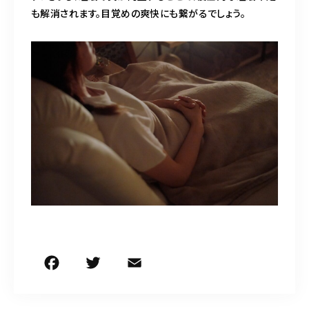
も解消されます。目覚めの爽快にも繋がるでしょう。
F
T
E
共
a
w
m
有
c
it
ai