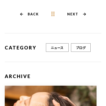
e
te
l
b
r
BACK
NEXT
o
o
k
CATEGORY
ニュース
ブログ
ARCHIVE