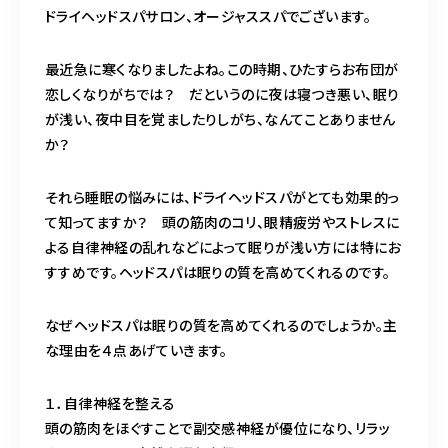
ドライヘッドスパサロン、オージャススパでございます。
営業時間
11:00～24:00（不定休）
最近急に寒くなりましたよね。この時期、ひたすらお布団が
恋しくなりがちでは？ だというのに夜は寝つき悪い、眠り
ご予約はこちら
が浅い、夜中目を覚ましたりしがち、なんてことありません
か？
それら睡眠の悩みには、ドライヘッドスパがとても効果的っ
て知ってますか？ 頭の筋肉のコリ、眼精疲労やストレスに
よる自律神経の乱れなどによって眠りが浅い方には特にお
すすめです。ヘッドスパは眠りの質を高めてくれるのです。
なぜヘッドスパは眠りの質を高めてくれるのでしょうか。主
な理由を４点あげていきます。
１．自律神経を整える
頭の筋肉をほぐすことで副交感神経が優位になり、リラッ