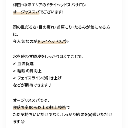
梅田・中津エリアのドライヘッドスパサロン
営業時間
11:00～24:00（不定休）
オージャススパ
でございます！
頭の重だるさ・目の疲れ・首肩こり・たるみが気になる方
ご予約はこちら
に、
今人気なのが
ドライヘッドスパ
✨
水を使わず頭皮をしっかりほぐすことで、
✔ 血流促進
✔ 睡眠の質向上
✔ フェイスラインの引き上げ
などが期待できます♪
オージャススパでは、
寝落ち率90％以上の極上技術
で
ただ気持ちいいだけでなく、しっかり結果を実感いただけ
ます😊