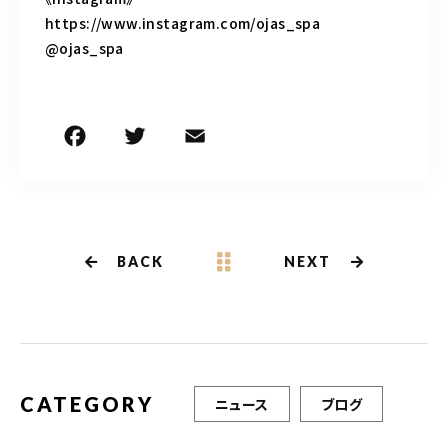
https://www.instagram.com/ojas_spa
@ojas_spa
F
T
E
共
a
w
m
有
c
it
ai
e
te
l
b
r
BACK
NEXT
o
o
k
CATEGORY
ニュース
ブログ