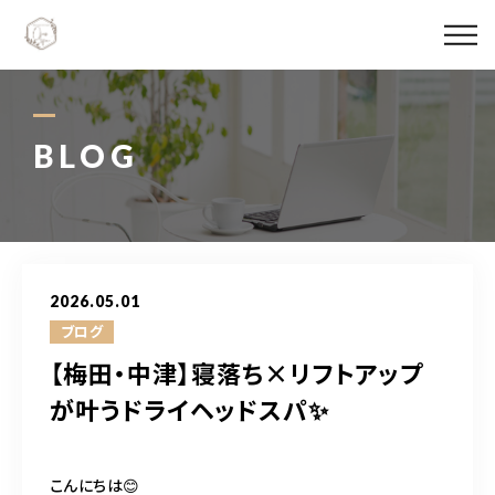
Ojas spaについて
メニュー料金
BLOG
施術実績
スタッフ紹介
2026.05.01
ブログ
ブログ
【梅田・中津】寝落ち×リフトアップ
アクセス
が叶うドライヘッドスパ✨
06-6147-4996
こんにちは😊