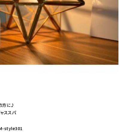
の方に♪
ジャススパ
style301