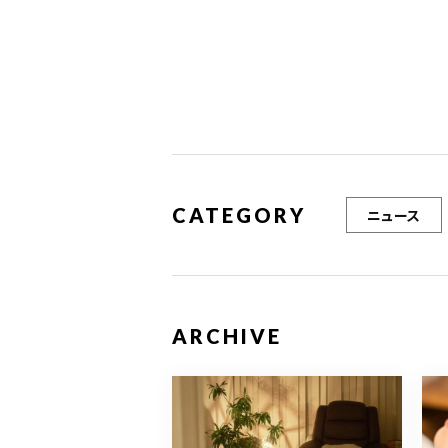
o
o
k
CATEGORY
ニュース
ARCHIVE