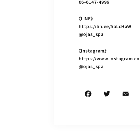
06-6147-4996
《LINE》
https://lin.ee/5bLcHaW
@ojas_spa
《Instagram》
https://www.instagram.co
@ojas_spa
F
T
E
a
w
c
it
ai
e
te
l
b
r