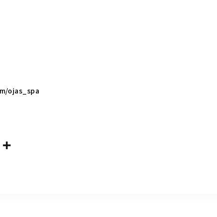
m/ojas_spa
共
m
有